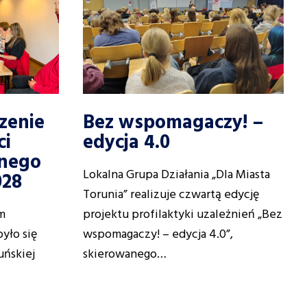
zenie
Bez wspomagaczy! –
ci
edycja 4.0
znego
Lokalna Grupa Działania „Dla Miasta
028
Torunia” realizuje czwartą edycję
im
projektu profilaktyki uzależnień „Bez
yło się
wspomagaczy! – edycja 4.0”,
uńskiej
skierowanego…