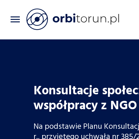
Przejdź
do
treści
Konsultacje społe
współpracy z NGO 
Na podstawie Planu Konsultacj
r., przyjętego uchwałą nr 385/