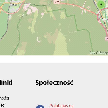
9
linki
Społeczność
ności
ści
Polub nas na