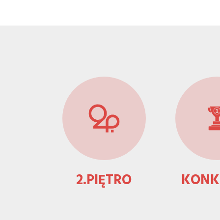
Menu
z
ikonami
2.PIĘTRO
KONK