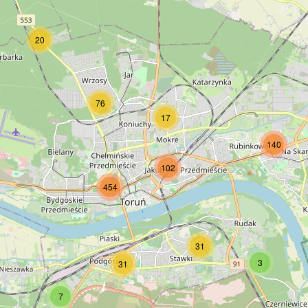
20
76
17
140
102
454
31
3
31
7