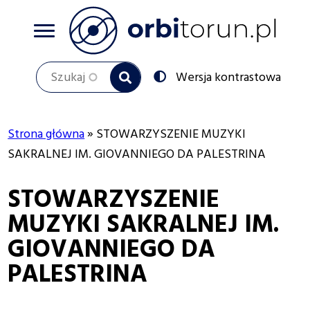
Przejdź
do
treści
Szukaj
Przełącz
Wersja kontrastowa
na:
Strona główna
STOWARZYSZENIE MUZYKI
Ścieżka
SAKRALNEJ IM. GIOVANNIEGO DA PALESTRINA
nawigacyjna
STOWARZYSZENIE
MUZYKI SAKRALNEJ IM.
GIOVANNIEGO DA
PALESTRINA