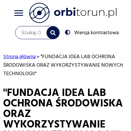
Przejdź
do
treści
Szukaj
Przełącz
Wersja kontrastowa
na:
Strona główna
"FUNDACJA IDEA LAB OCHRONA
Ścieżka
ŚRODOWISKA ORAZ WYKORZYSTYWANIE NOWYCH
TECHNOLOGII"
nawigacyjna
"FUNDACJA IDEA LAB
OCHRONA ŚRODOWISKA
ORAZ
WYKORZYSTYWANIE