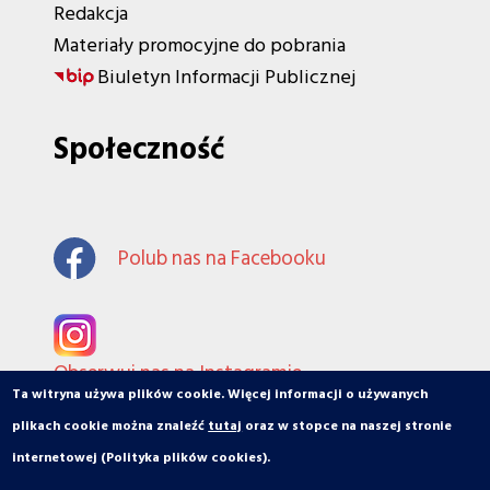
Redakcja
Materiały promocyjne do pobrania
Biuletyn Informacji Publicznej
Społeczność
Polub nas na Facebooku
Obserwuj nas na Instagramie
Ta witryna używa plików cookie. Więcej informacji o używanych
plikach cookie można znaleźć
tutaj
oraz w stopce na naszej stronie
internetowej (Polityka plików cookies).
© orbiToruń.pl - Miasto, ludzie, organizacje