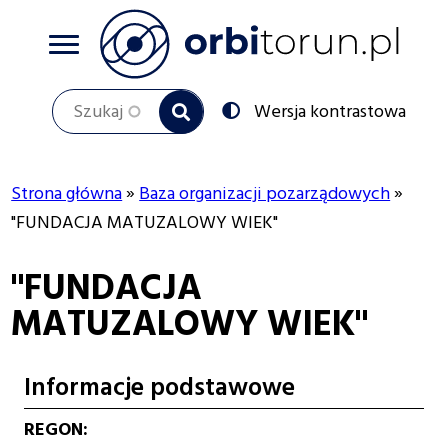
Przejdź
do
treści
Szukaj
Przełącz
Wersja kontrastowa
na:
Strona główna
Baza organizacji pozarządowych
Ścieżka
"FUNDACJA MATUZALOWY WIEK"
nawigacyjna
"FUNDACJA
MATUZALOWY WIEK"
Informacje podstawowe
REGON