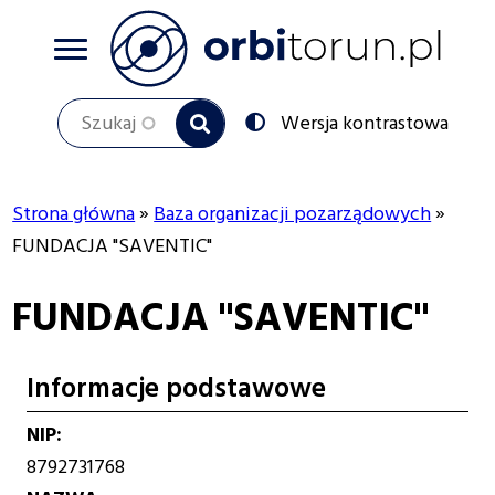
Przejdź
do
treści
Szukaj
Przełącz
Wersja kontrastowa
na:
Strona główna
Baza organizacji pozarządowych
Ścieżka
FUNDACJA "SAVENTIC"
nawigacyjna
FUNDACJA "SAVENTIC"
Informacje podstawowe
NIP
8792731768