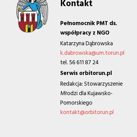
Kontakt
Pełnomocnik PMT ds.
współpracy z NGO
Katarzyna Dąbrowska
k.dabrowska@um.torun.pl
tel. 56 611 87 24
Serwis orbitorun.pl
Redakcja: Stowarzyszenie
Młodzi dla Kujawsko-
Pomorskiego
kontakt@orbitorun.pl