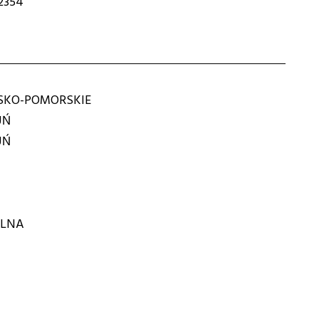
2354
KO-POMORSKIE
UŃ
UŃ
ÓLNA