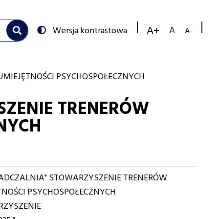
Przełącz
Wersja kontrastowa
na:
Zmniejs
Resetuj
Zwiększ
rozmiar
rozmiar
rozmiar
czcionk
czcionki
czcionki
UMIEJĘTNOŚCI PSYCHOSPOŁECZNYCH
SZENIE TRENERÓW
ZNYCH
ADCZALNIA" STOWARZYSZENIE TRENERÓW
TNOŚCI PSYCHOSPOŁECZNYCH
ZYSZENIE