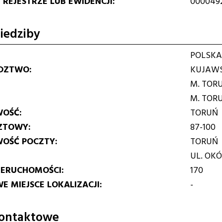
REJESTRZE LUB EWIDENCJI
000049
iedziby
POLSKA
DZTWO
KUJAWS
M. TOR
M. TOR
WOŚĆ
TORUŃ
ZTOWY
87-100
WOŚĆ POCZTY
TORUŃ
UL. OK
IERUCHOMOŚCI
170
E MIEJSCE LOKALIZACJI
-
ontaktowe