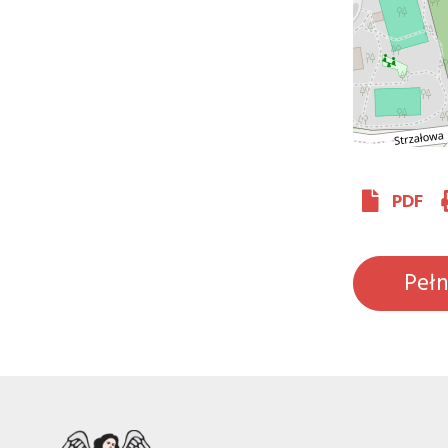
PDF
Peł