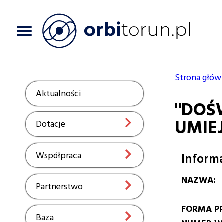
Przejdź
do
treści
Strona głów
Ścieżka
Aktualności
Show
"DOŚ
nawiga
UMIE
Dotacje
Show
Współpraca
Show
Inform
NAZWA
Partnerstwo
Show
FORMA P
Baza
Show