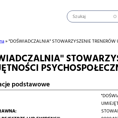
Szukaj
na
"DOŚWIADCZALNIA" STOWARZYSZENIE TRENERÓW 
WIADCZALNIA" STOWARZY
cyjna
JĘTNOŚCI PSYCHOSPOŁEC
acje podstawowe
"DOŚWI
UMIEJĘ
RAWNA
STOWAR