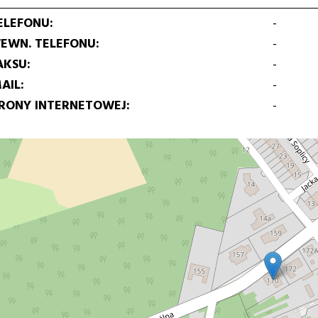
ELEFONU
-
EWN. TELEFONU
-
AKSU
-
AIL
-
TRONY INTERNETOWEJ
-