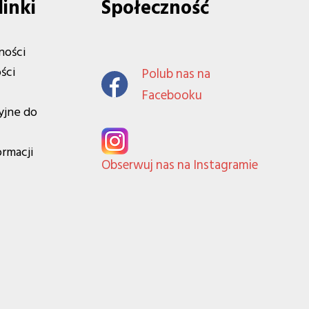
linki
Społeczność
ności
ści
Polub nas na
Facebooku
yjne do
ormacji
Obserwuj nas na Instagramie