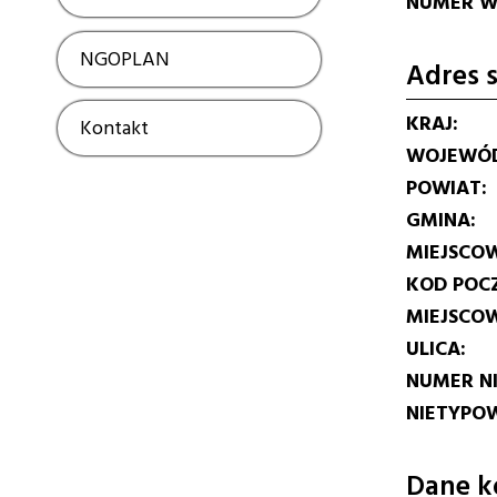
NUMER W 
NGOPLAN
Show
Adres s
KRAJ
Kontakt
Show
WOJEWÓ
POWIAT
GMINA
MIEJSCO
KOD POC
MIEJSCO
ULICA
NUMER N
NIETYPOW
Dane k