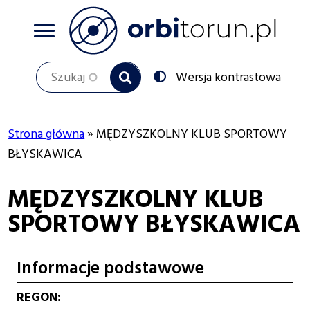
Przejdź
do
treści
Szukaj
Przełącz
Wersja kontrastowa
na:
Strona główna
MĘDZYSZKOLNY KLUB SPORTOWY
Ścieżka
BŁYSKAWICA
nawigacyjna
MĘDZYSZKOLNY KLUB
SPORTOWY BŁYSKAWICA
Informacje podstawowe
REGON