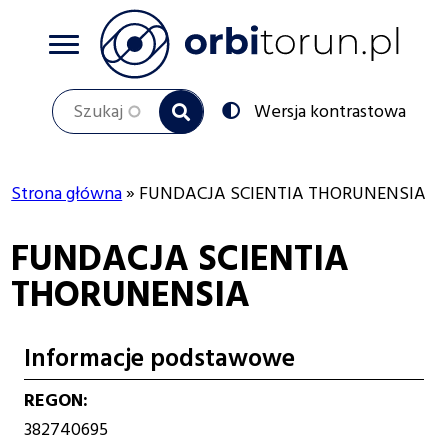
Przejdź
do
treści
Szukaj
Przełącz
Wersja kontrastowa
na:
Strona główna
FUNDACJA SCIENTIA THORUNENSIA
Ścieżka
FUNDACJA SCIENTIA
nawigacyjna
THORUNENSIA
Informacje podstawowe
REGON
382740695