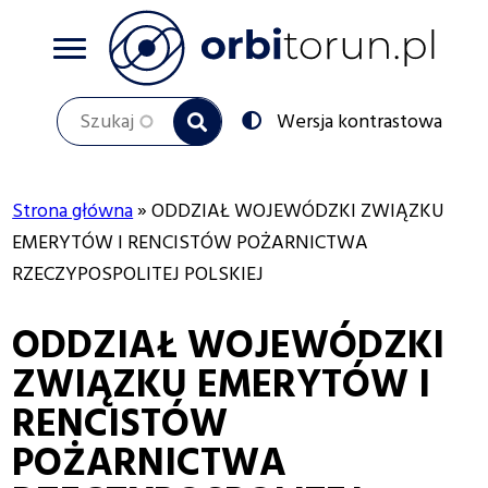
Przejdź
do
treści
Szukaj
Przełącz
Wersja kontrastowa
na:
Strona główna
ODDZIAŁ WOJEWÓDZKI ZWIĄZKU
Ścieżka
EMERYTÓW I RENCISTÓW POŻARNICTWA
RZECZYPOSPOLITEJ POLSKIEJ
nawigacyjna
ODDZIAŁ WOJEWÓDZKI
ZWIĄZKU EMERYTÓW I
RENCISTÓW
POŻARNICTWA