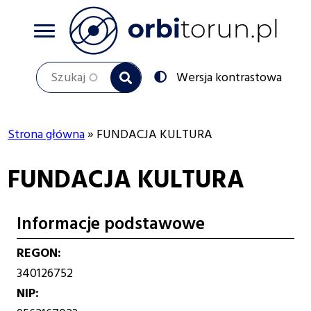
Przejdź
do
treści
Szukaj
Przełącz
Wersja kontrastowa
na:
Strona główna
FUNDACJA KULTURA
Ścieżka
FUNDACJA KULTURA
nawigacyjna
Informacje podstawowe
REGON
340126752
NIP