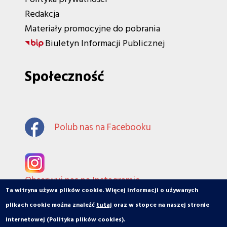
Redakcja
Materiały promocyjne do pobrania
Biuletyn Informacji Publicznej
Społeczność
Polub nas na Facebooku
Obserwuj nas na Instagramie
Ta witryna używa plików cookie. Więcej informacji o używanych
plikach cookie można znaleźć
tutaj
oraz w stopce na naszej stronie
internetowej (Polityka plików cookies).
© orbiToruń.pl - Miasto, ludzie, organizacje