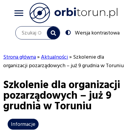
Przejdź
do
treści
Szukaj
Przełącz
Wersja kontrastowa
na:
Strona główna
Aktualności
Szkolenie dla
Ścieżka
organizacji pozarządowych – już 9 grudnia w Toruniu
nawigacyjna
Szkolenie dla organizacji
pozarządowych – już 9
grudnia w Toruniu
Informacje