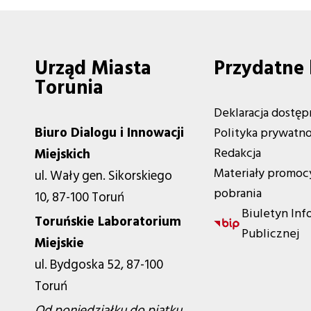
Urząd Miasta
Przydatne 
Torunia
Deklaracja dostęp
Biuro Dialogu i Innowacji
Polityka prywatno
Redakcja
Miejskich
Materiały promoc
ul. Wały gen. Sikorskiego
pobrania
10, 87-100 Toruń
Biuletyn Inf
Toruńskie Laboratorium
Publicznej
Miejskie
ul. Bydgoska 52, 87-100
Toruń
Od poniedziałku do piątku