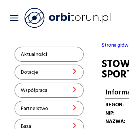
Przejdź
do
treści
Strona głów
Ścieżka
Aktualności
Show
STOW
nawiga
SPOR
Dotacje
Show
Współpraca
Show
Inform
REGON
Partnerstwo
Show
NIP
NAZWA
Baza
Show