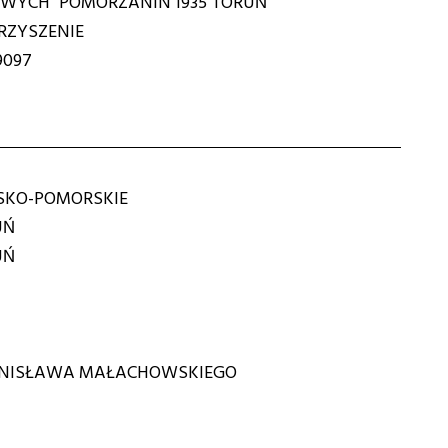
WYCH "POMORZANIN 1935 TORUŃ"
ZYSZENIE
9097
KO-POMORSKIE
UŃ
UŃ
ANISŁAWA MAŁACHOWSKIEGO