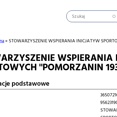
Szukaj
na
STOWARZYSZENIE WSPIERANIA INICJATYW SPORTO
ARZYSZENIE WSPIERANIA 
cyjna
TOWYCH "POMORZANIN 193
acje podstawowe
3650721
9562319
STOWAR