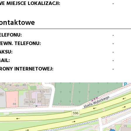
E MIEJSCE LOKALIZACJI
-
ontaktowe
ELEFONU
-
EWN. TELEFONU
-
AKSU
-
AIL
-
TRONY INTERNETOWEJ
-