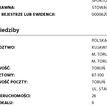
SPORTO
RAWNA
STOWAR
REJESTRZE LUB EWIDENCJI
000062
iedziby
POLSKA
DZTWO
KUJAWS
M. TOR
M. TOR
WOŚĆ
TORUŃ
ZTOWY
87-100
WOŚĆ POCZTY
TORUŃ
UL. ST
IERUCHOMOŚCI
26
OKALU
9