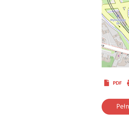
PDF
Peł