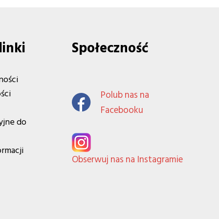
linki
Społeczność
ności
ści
Polub nas na
Facebooku
yjne do
ormacji
Obserwuj nas na Instagramie