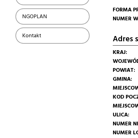
FORMA P
NGOPLAN
Show
NUMER W 
Kontakt
Show
Adres s
KRAJ
WOJEWÓ
POWIAT
GMINA
MIEJSCO
KOD POC
MIEJSCO
ULICA
NUMER N
NUMER L