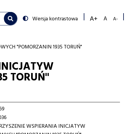
Przełącz
Wersja kontrastowa
na:
Zmniejs
Resetuj
Zwiększ
rozmiar
rozmiar
rozmiar
czcionk
czcionki
czcionki
WYCH "POMORZANIN 1935 TORUŃ"
INICJATYW
5 TORUŃ"
69
036
ZYSZENIE WSPIERANIA INICJATYW