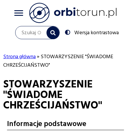
Przejdź
do
treści
Szukaj
Przełącz
Wersja kontrastowa
na:
Strona główna
STOWARZYSZENIE "ŚWIADOME
Ścieżka
CHRZEŚCIJAŃSTWO"
nawigacyjna
STOWARZYSZENIE
"ŚWIADOME
CHRZEŚCIJAŃSTWO"
Informacje podstawowe