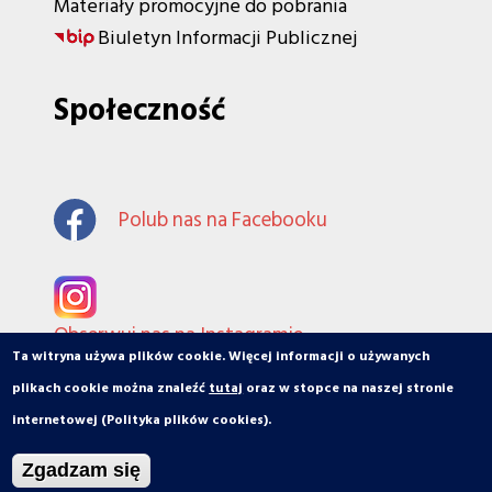
Materiały promocyjne do pobrania
Biuletyn Informacji Publicznej
Społeczność
Polub nas na Facebooku
Obserwuj nas na Instagramie
Ta witryna używa plików cookie. Więcej informacji o używanych
plikach cookie można znaleźć
tutaj
oraz w stopce na naszej stronie
internetowej (Polityka plików cookies).
© orbiToruń.pl - Miasto, ludzie, organizacje
Zgadzam się
Projekt i wykonanie: