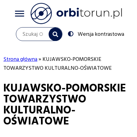
Przejdź
do
treści
Szukaj
Przełącz
Wersja kontrastowa
na:
Strona główna
KUJAWSKO-POMORSKIE
Ścieżka
TOWARZYSTWO KULTURALNO-OŚWIATOWE
nawigacyjna
KUJAWSKO-POMORSKIE
TOWARZYSTWO
KULTURALNO-
OŚWIATOWE