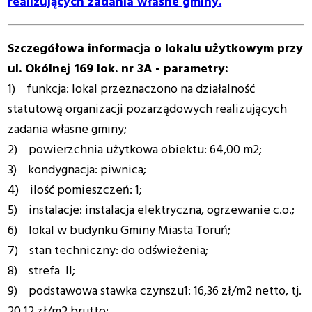
realizujących zadania własne gminy.
Szczegółowa informacja o lokalu użytkowym przy
ul. Okólnej 169 lok. nr 3A - parametry:
1) funkcja: lokal przeznaczono na działalność
statutową organizacji pozarządowych realizujących
zadania własne gminy;
2) powierzchnia użytkowa obiektu: 64,00 m2;
3) kondygnacja: piwnica;
4) ilość pomieszczeń: 1;
5) instalacje: instalacja elektryczna, ogrzewanie c.o.;
6) lokal w budynku Gminy Miasta Toruń;
7) stan techniczny: do odświeżenia;
8) strefa II;
9) podstawowa stawka czynszu1: 16,36 zł/m2 netto, tj.
20,12 zł/m2 brutto;