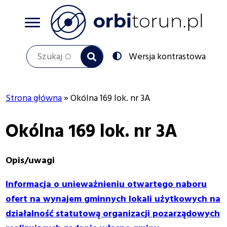
Przejdź
do
treści
Szukaj
Przełącz
Wersja kontrastowa
na:
Strona główna
Okólna 169 lok. nr 3A
Ścieżka
Okólna 169 lok. nr 3A
nawigacyjna
Opis/uwagi
Informacja o unieważnieniu otwartego naboru
ofert na wynajem gminnych lokali użytkowych na
działalność statutową organizacji pozarządowych