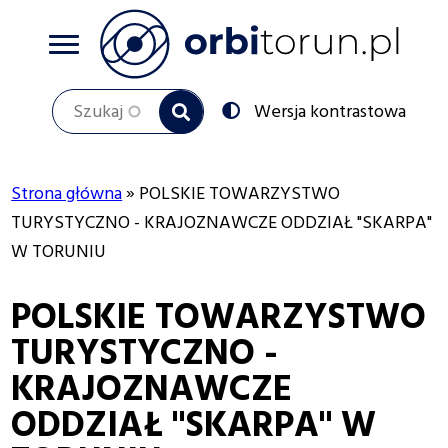
Przejdź
do
treści
Szukaj
Przełącz
Wersja kontrastowa
na:
Strona główna
POLSKIE TOWARZYSTWO
Ścieżka
TURYSTYCZNO - KRAJOZNAWCZE ODDZIAŁ "SKARPA"
W TORUNIU
nawigacyjna
POLSKIE TOWARZYSTWO
TURYSTYCZNO -
KRAJOZNAWCZE
ODDZIAŁ "SKARPA" W