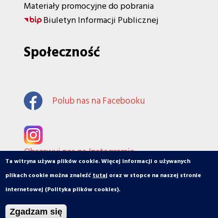
Materiały promocyjne do pobrania
Biuletyn Informacji Publicznej
Społeczność
Polub nas na Facebooku
Obserwuj nas na Instagramie
Ta witryna używa plików cookie. Więcej informacji o używanych
plikach cookie można znaleźć
tutaj
oraz w stopce na naszej stronie
internetowej (Polityka plików cookies).
© orbiToruń.pl - Miasto, ludzie, organizacje
Zgadzam się
Projekt i wykonanie: