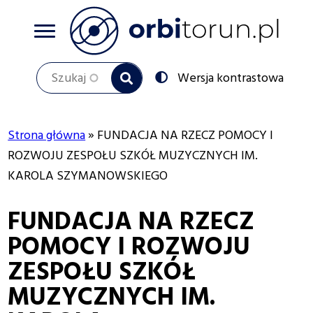
Przejdź
do
treści
Szukaj
Przełącz
Wersja kontrastowa
na:
Strona główna
FUNDACJA NA RZECZ POMOCY I
Ścieżka
ROZWOJU ZESPOŁU SZKÓŁ MUZYCZNYCH IM.
KAROLA SZYMANOWSKIEGO
nawigacyjna
FUNDACJA NA RZECZ
POMOCY I ROZWOJU
ZESPOŁU SZKÓŁ
MUZYCZNYCH IM.