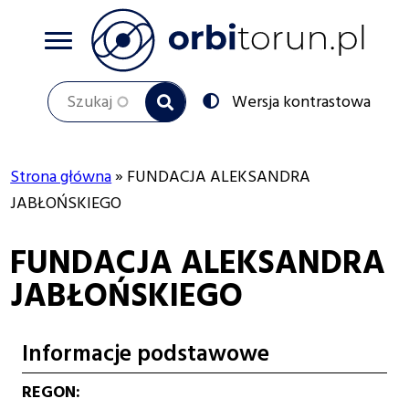
Przejdź
do
treści
Szukaj
Przełącz
Wersja kontrastowa
na:
Strona główna
FUNDACJA ALEKSANDRA
Ścieżka
JABŁOŃSKIEGO
nawigacyjna
FUNDACJA ALEKSANDRA
JABŁOŃSKIEGO
Informacje podstawowe
REGON