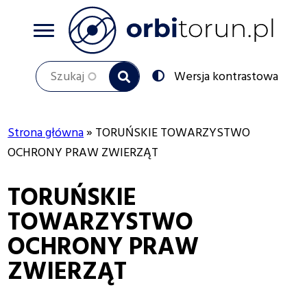
Przejdź
do
treści
Szukaj
Przełącz
Wersja kontrastowa
na:
Strona główna
TORUŃSKIE TOWARZYSTWO
Ścieżka
OCHRONY PRAW ZWIERZĄT
nawigacyjna
TORUŃSKIE
TOWARZYSTWO
OCHRONY PRAW
ZWIERZĄT