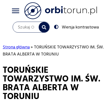
Przejdź
do
treści
Szukaj
Przełącz
Wersja kontrastowa
na:
Strona główna
TORUŃSKIE TOWARZYSTWO IM. ŚW.
Ścieżka
BRATA ALBERTA W TORUNIU
nawigacyjna
TORUŃSKIE
TOWARZYSTWO IM. ŚW.
BRATA ALBERTA W
TORUNIU