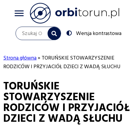
Przejdź
do
treści
Szukaj
Przełącz
Wersja kontrastowa
na:
Strona główna
TORUŃSKIE STOWARZYSZENIE
Ścieżka
RODZICÓW I PRZYJACIÓŁ DZIECI Z WADĄ SŁUCHU
nawigacyjna
TORUŃSKIE
STOWARZYSZENIE
RODZICÓW I PRZYJACIÓŁ
DZIECI Z WADĄ SŁUCHU