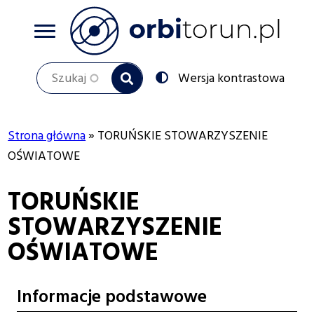
Przejdź
do
treści
Szukaj
Przełącz
Wersja kontrastowa
na:
Strona główna
TORUŃSKIE STOWARZYSZENIE
Ścieżka
OŚWIATOWE
nawigacyjna
TORUŃSKIE
STOWARZYSZENIE
OŚWIATOWE
Informacje podstawowe