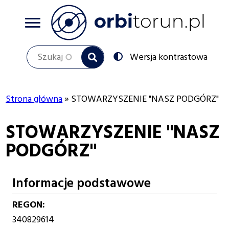
Przejdź
do
treści
Szukaj
Przełącz
Wersja kontrastowa
na:
Strona główna
STOWARZYSZENIE "NASZ PODGÓRZ"
Ścieżka
STOWARZYSZENIE "NASZ
nawigacyjna
PODGÓRZ"
Informacje podstawowe
REGON
340829614