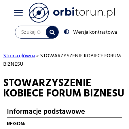
Przejdź
do
treści
Szukaj
Przełącz
Wersja kontrastowa
na:
Strona główna
STOWARZYSZENIE KOBIECE FORUM
Ścieżka
BIZNESU
nawigacyjna
STOWARZYSZENIE
KOBIECE FORUM BIZNESU
Informacje podstawowe
REGON