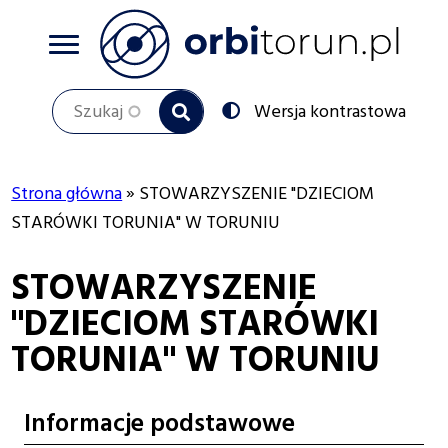
Przejdź
do
treści
Szukaj
Przełącz
Wersja kontrastowa
na:
Strona główna
STOWARZYSZENIE "DZIECIOM
Ścieżka
STARÓWKI TORUNIA" W TORUNIU
nawigacyjna
STOWARZYSZENIE
"DZIECIOM STARÓWKI
TORUNIA" W TORUNIU
Informacje podstawowe