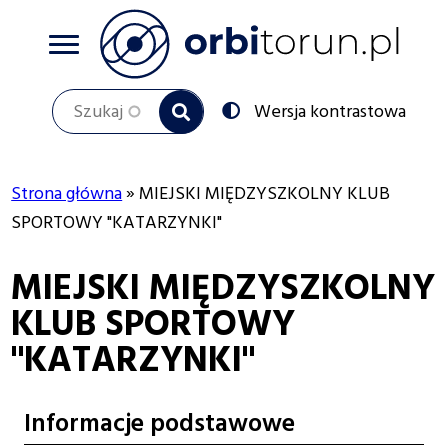
Przejdź
do
treści
Szukaj
Przełącz
Wersja kontrastowa
na:
Strona główna
MIEJSKI MIĘDZYSZKOLNY KLUB
Ścieżka
SPORTOWY "KATARZYNKI"
nawigacyjna
MIEJSKI MIĘDZYSZKOLNY
KLUB SPORTOWY
"KATARZYNKI"
Informacje podstawowe