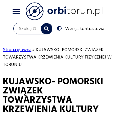
Przejdź
do
treści
Szukaj
Przełącz
Wersja kontrastowa
na:
Strona główna
KUJAWSKO- POMORSKI ZWIĄZEK
Ścieżka
TOWARZYSTWA KRZEWIENIA KULTURY FIZYCZNEJ W
TORUNIU
nawigacyjna
KUJAWSKO- POMORSKI
ZWIĄZEK
TOWARZYSTWA
KRZEWIENIA KULTURY