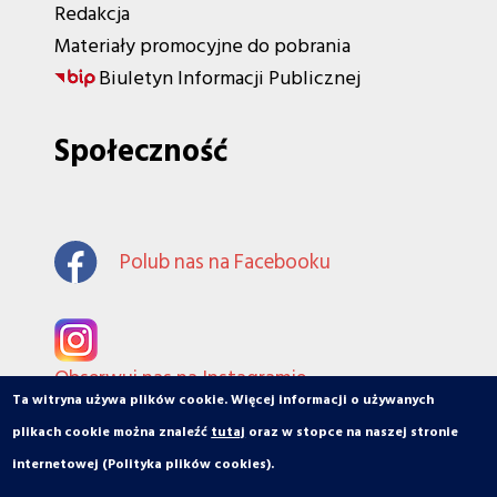
Redakcja
Materiały promocyjne do pobrania
Biuletyn Informacji Publicznej
Społeczność
Polub nas na Facebooku
Obserwuj nas na Instagramie
Ta witryna używa plików cookie. Więcej informacji o używanych
plikach cookie można znaleźć
tutaj
oraz w stopce na naszej stronie
internetowej (Polityka plików cookies).
© orbiToruń.pl - Miasto, ludzie, organizacje