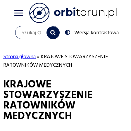
Przejdź
do
treści
Szukaj
Przełącz
Wersja kontrastowa
na:
Strona główna
KRAJOWE STOWARZYSZENIE
Ścieżka
RATOWNIKÓW MEDYCZNYCH
nawigacyjna
KRAJOWE
STOWARZYSZENIE
RATOWNIKÓW
MEDYCZNYCH