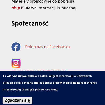
Materiały promocyjne do pobrania
Biuletyn Informacji Publicznej
Społeczność
Polub nas na Facebooku
Obserwuj nas na Instagramie
Ta witryna używa plików cookie. Więcej informacji o używanych
plikach cookie można znaleźć
tutaj
oraz w stopce na naszej stronie
internetowej (Polityka plików cookies).
© orbiToruń.pl - Miasto, ludzie, organizacje
Zgadzam się
Projekt i wykonanie: