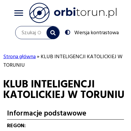
Przejdź
do
treści
Szukaj
Przełącz
Wersja kontrastowa
na:
Strona główna
KLUB INTELIGENCJI KATOLICKIEJ W
Ścieżka
TORUNIU
nawigacyjna
KLUB INTELIGENCJI
KATOLICKIEJ W TORUNIU
Informacje podstawowe
REGON