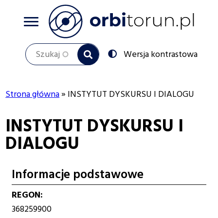
Przejdź
do
treści
Szukaj
Przełącz
Wersja kontrastowa
na:
Strona główna
INSTYTUT DYSKURSU I DIALOGU
Ścieżka
INSTYTUT DYSKURSU I
nawigacyjna
DIALOGU
Informacje podstawowe
REGON
368259900