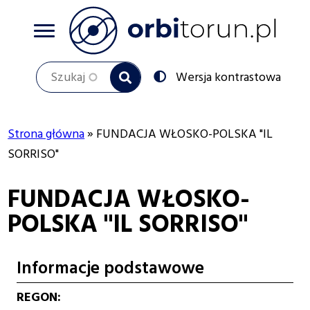
Przejdź
do
treści
Szukaj
Przełącz
Wersja kontrastowa
na:
Strona główna
FUNDACJA WŁOSKO-POLSKA "IL
Ścieżka
SORRISO"
nawigacyjna
FUNDACJA WŁOSKO-
POLSKA "IL SORRISO"
Informacje podstawowe
REGON