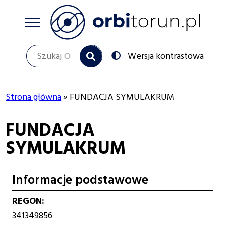
Przejdź
do
treści
Szukaj
Przełącz
Wersja kontrastowa
na:
Strona główna
FUNDACJA SYMULAKRUM
Ścieżka
FUNDACJA
nawigacyjna
SYMULAKRUM
Informacje podstawowe
REGON
341349856