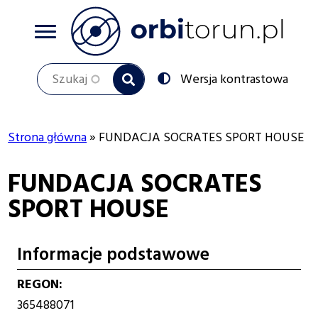
Przejdź
do
treści
Szukaj
Przełącz
Wersja kontrastowa
na:
Strona główna
FUNDACJA SOCRATES SPORT HOUSE
Ścieżka
FUNDACJA SOCRATES
nawigacyjna
SPORT HOUSE
Informacje podstawowe
REGON
365488071