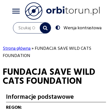
Przejdź
do
treści
Szukaj
Przełącz
Wersja kontrastowa
na:
Strona główna
FUNDACJA SAVE WILD CATS
Ścieżka
FOUNDATION
nawigacyjna
FUNDACJA SAVE WILD
CATS FOUNDATION
Informacje podstawowe
REGON