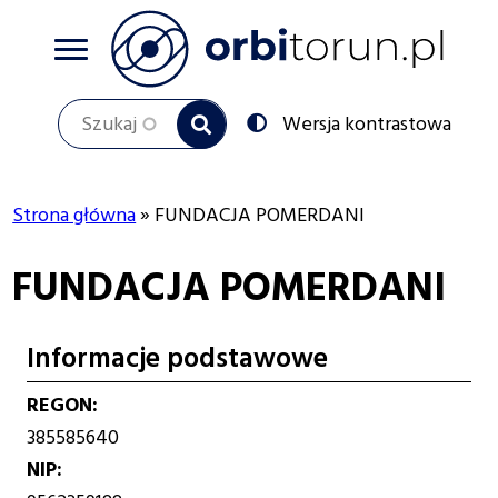
Przejdź
do
treści
Szukaj
Przełącz
Wersja kontrastowa
na:
Strona główna
FUNDACJA POMERDANI
Ścieżka
FUNDACJA POMERDANI
nawigacyjna
Informacje podstawowe
REGON
385585640
NIP