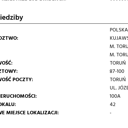
iedziby
POLSKA
DZTWO
KUJAWS
M. TOR
M. TOR
WOŚĆ
TORUŃ
ZTOWY
87-100
WOŚĆ POCZTY
TORUŃ
UL. JÓ
IERUCHOMOŚCI
100A
OKALU
42
E MIEJSCE LOKALIZACJI
-