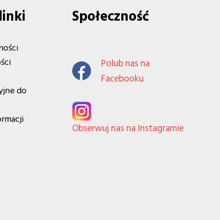
linki
Społeczność
ności
ści
Polub nas na
Facebooku
yjne do
ormacji
Obserwuj nas na Instagramie