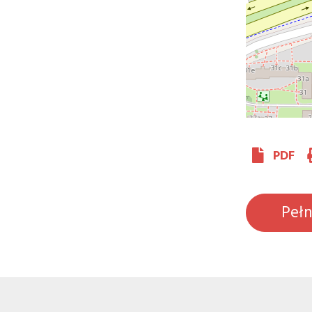
PDF
Peł