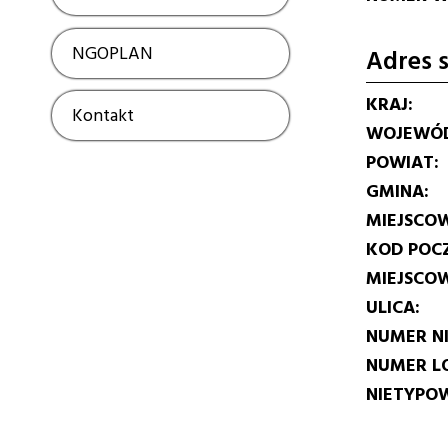
NGOPLAN
Show
Adres s
KRAJ
Kontakt
Show
WOJEWÓ
POWIAT
GMINA
MIEJSCO
KOD POC
MIEJSCO
ULICA
NUMER N
NUMER L
NIETYPOW