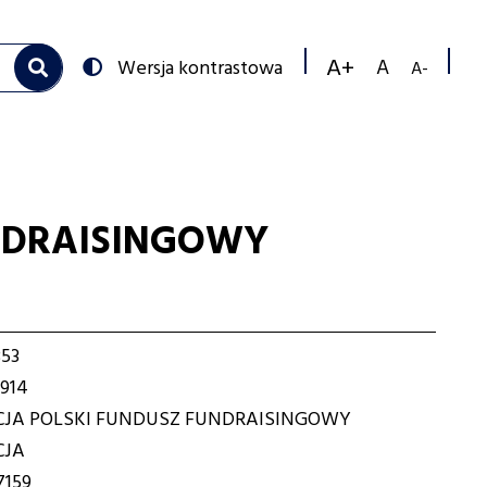
Przełącz
Wersja kontrastowa
na:
Zmniejs
Resetuj
Zwiększ
rozmiar
rozmiar
rozmiar
czcionk
czcionki
czcionki
NDRAISINGOWY
53
914
JA POLSKI FUNDUSZ FUNDRAISINGOWY
CJA
7159