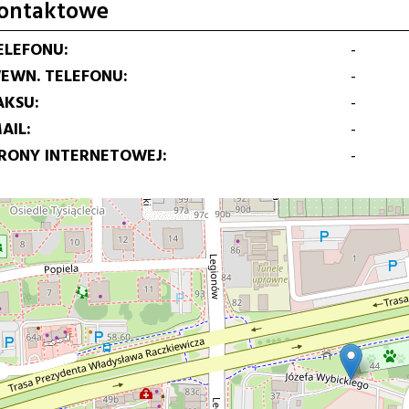
ontaktowe
ELEFONU
-
EWN. TELEFONU
-
AKSU
-
AIL
-
TRONY INTERNETOWEJ
-