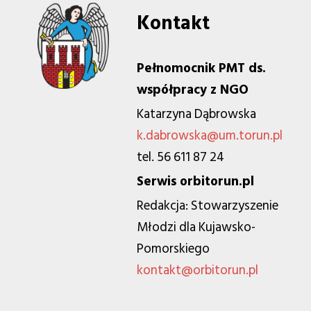
Kontakt
Pełnomocnik PMT ds.
współpracy z NGO
Katarzyna Dąbrowska
k.dabrowska@um.torun.pl
tel. 56 611 87 24
Serwis orbitorun.pl
Redakcja: Stowarzyszenie
Młodzi dla Kujawsko-
Pomorskiego
kontakt@orbitorun.pl