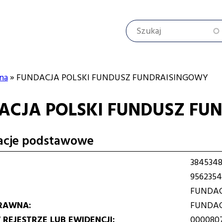
Szukaj
na
FUNDACJA POLSKI FUNDUSZ FUNDRAISINGOWY
ACJA POLSKI FUNDUSZ FU
cyjna
acje podstawowe
3845348
9562354
FUNDAC
RAWNA
FUNDA
REJESTRZE LUB EWIDENCJI
000080