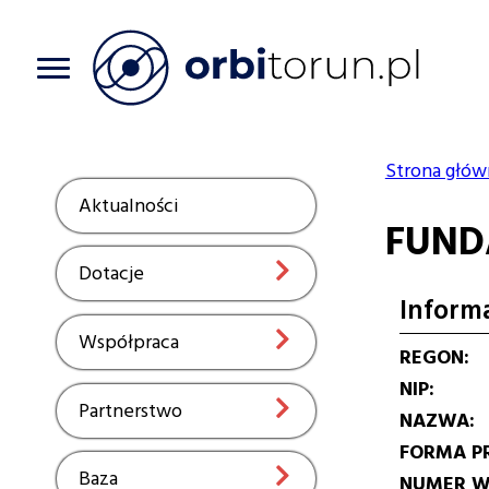
Przejdź
do
treści
Strona głów
Ścieżka
Aktualności
Show
FUND
nawiga
Dotacje
Show
Inform
Współpraca
Show
REGON
NIP
Partnerstwo
Show
NAZWA
FORMA P
Baza
Show
NUMER W 