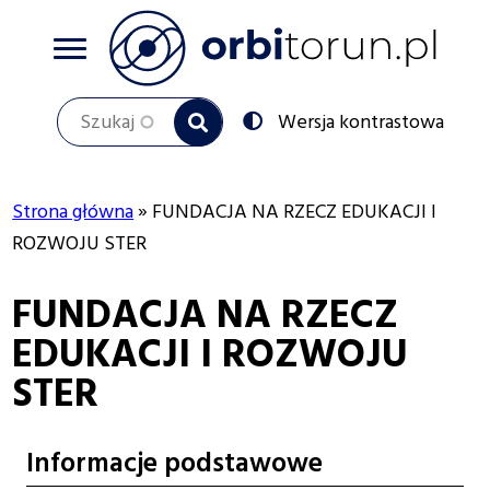
Przejdź
do
treści
Szukaj
Przełącz
Wersja kontrastowa
na:
Strona główna
FUNDACJA NA RZECZ EDUKACJI I
Ścieżka
ROZWOJU STER
nawigacyjna
FUNDACJA NA RZECZ
EDUKACJI I ROZWOJU
STER
Informacje podstawowe