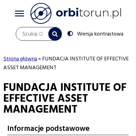
Przejdź
do
treści
Szukaj
Przełącz
Wersja kontrastowa
na:
Strona główna
FUNDACJA INSTITUTE OF EFFECTIVE
Ścieżka
ASSET MANAGEMENT
nawigacyjna
FUNDACJA INSTITUTE OF
EFFECTIVE ASSET
MANAGEMENT
Informacje podstawowe