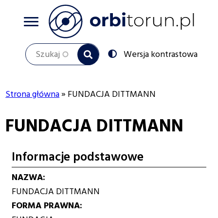
Przejdź
do
treści
Szukaj
Przełącz
Wersja kontrastowa
na:
Strona główna
FUNDACJA DITTMANN
Ścieżka
FUNDACJA DITTMANN
nawigacyjna
Informacje podstawowe
NAZWA
FUNDACJA DITTMANN
FORMA PRAWNA