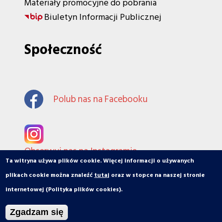
Materiały promocyjne do pobrania
Biuletyn Informacji Publicznej
Społeczność
Polub nas na Facebooku
Obserwuj nas na Instagramie
Ta witryna używa plików cookie. Więcej informacji o używanych
plikach cookie można znaleźć
tutaj
oraz w stopce na naszej stronie
internetowej (Polityka plików cookies).
© orbiToruń.pl - Miasto, ludzie, organizacje
Zgadzam się
Projekt i wykonanie: