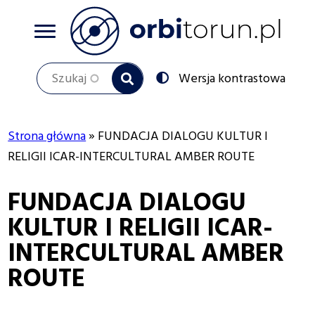
Przejdź
do
treści
Szukaj
Przełącz
Wersja kontrastowa
na:
Strona główna
FUNDACJA DIALOGU KULTUR I
Ścieżka
RELIGII ICAR-INTERCULTURAL AMBER ROUTE
nawigacyjna
FUNDACJA DIALOGU
KULTUR I RELIGII ICAR-
INTERCULTURAL AMBER
ROUTE