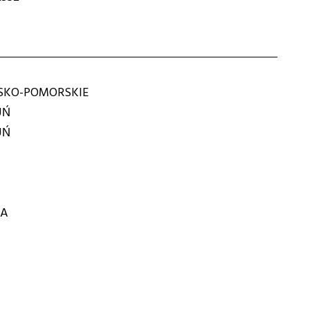
KO-POMORSKIE
UŃ
UŃ
MA