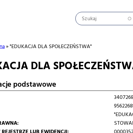
Szukaj
na
"EDUKACJA DLA SPOŁECZEŃSTWA"
KACJA DLA SPOŁECZEŃSTW
cyjna
acje podstawowe
340726
9562268
"EDUKA
RAWNA
STOWAR
REJESTRZE LUB EWIDENCJI
0000352