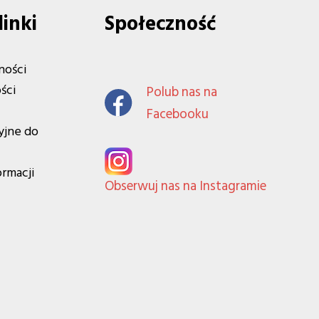
linki
Społeczność
ności
ści
Polub nas na
Facebooku
yjne do
ormacji
Obserwuj nas na Instagramie