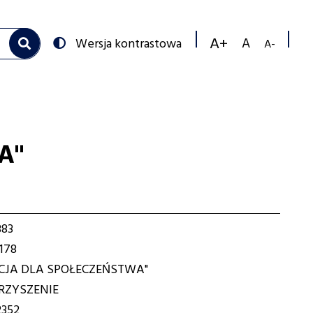
Przełącz
Wersja kontrastowa
na:
Zmniejs
Resetuj
Zwiększ
rozmiar
rozmiar
rozmiar
czcionk
czcionki
czcionki
A"
883
178
CJA DLA SPOŁECZEŃSTWA"
ZYSZENIE
352