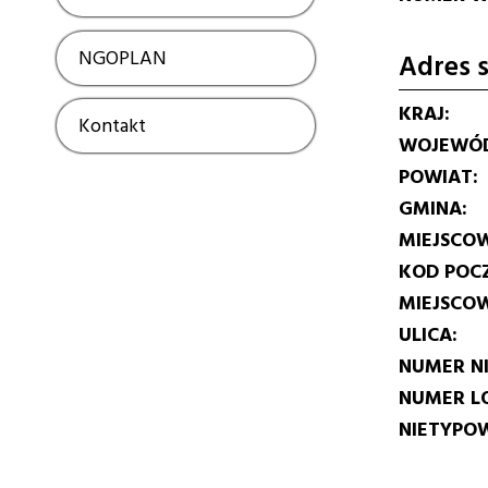
NGOPLAN
Show
Adres s
KRAJ
Kontakt
Show
WOJEWÓ
POWIAT
GMINA
MIEJSCO
KOD POC
MIEJSCO
ULICA
NUMER N
NUMER L
NIETYPOW