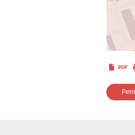
PDF
Peł