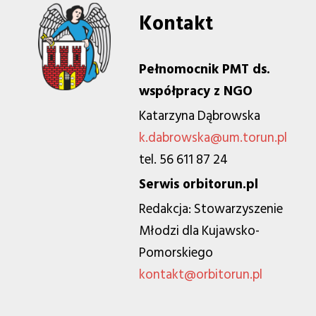
Kontakt
Pełnomocnik PMT ds.
współpracy z NGO
Katarzyna Dąbrowska
k.dabrowska@um.torun.pl
tel. 56 611 87 24
Serwis orbitorun.pl
Redakcja: Stowarzyszenie
Młodzi dla Kujawsko-
Pomorskiego
kontakt@orbitorun.pl