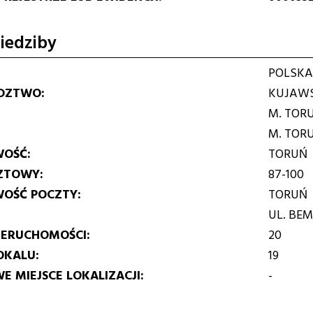
iedziby
POLSKA
DZTWO
KUJAWS
M. TOR
M. TOR
WOŚĆ
TORUŃ
ZTOWY
87-100
WOŚĆ POCZTY
TORUŃ
UL. BE
IERUCHOMOŚCI
20
OKALU
19
E MIEJSCE LOKALIZACJI
-