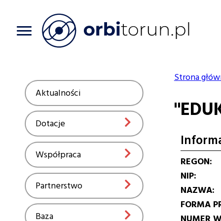
Przejdź
do
treści
Strona głów
Ścieżka
Aktualności
Show
"EDU
nawiga
Dotacje
Show
Inform
Współpraca
Show
REGON
NIP
Partnerstwo
Show
NAZWA
FORMA P
Baza
Show
NUMER W 