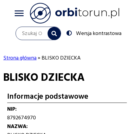
Przejdź
do
treści
Szukaj
Przełącz
Wersja kontrastowa
na:
Strona główna
BLISKO DZIECKA
Ścieżka
BLISKO DZIECKA
nawigacyjna
Informacje podstawowe
NIP
8792674970
NAZWA