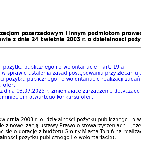
nizacjom pozarządowym i innym podmiotom prowad
ie z dnia 24 kwietnia 2003 r. o działalności poży
 pożytku publicznego i o wolontariacie – art. 19 a
. w sprawie ustalenia zasad postępowania przy zlecan
i pożytku publicznego i o wolontariacie realizacji zada
 ofert
z dnia 03.07.2025 r. zmieniające zarządzenie dotycząc
pominięciem otwartego konkursu ofert
kwietnia 2003 r. o działalności pożytku publicznego i o 
ie z nowelizacją ustawy Prawo o stowarzyszeniach – jeże
ać się o dotację z budżetu Gminy Miasta Toruń na reali
alności pożytku publicznego i o wolontariacie).