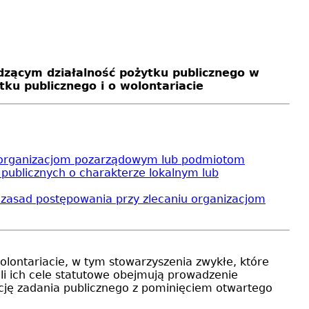
zącym działalność pożytku publicznego w
tku publicznego i o wolontariacie
iu organizacjom pozarządowym lub podmiotom
ń publicznych o charakterze lokalnym lub
e zasad postępowania przy zlecaniu organizacjom
wolontariacie, w tym stowarzyszenia zwykłe, które
li ich cele statutowe obejmują prowadzenie
zację zadania publicznego z pominięciem otwartego