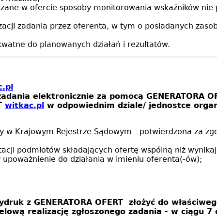
azane w ofercie sposoby monitorowania wskaźników nie 
lizacji zadania przez oferenta, w tym o posiadanych zaso
kwatne do planowanych działań i rezultatów.
.pl
ję zadania elektronicznie za pomocą GENERATORA 
T
witkac.pl
w odpowiednim dziale/ jednostce organ
any w Krajowym Rejestrze Sądowym - potwierdzona za zg
cji podmiotów składających ofertę wspólną niż wynika
 upoważnienie do działania w imieniu oferenta(-ów);
wydruk z GENERATORA OFERT złożyć do właściwego 
lową realizację zgłoszonego zadania - w ciągu 7 d