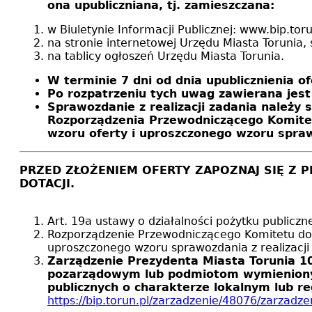
ona upubliczniana, tj. zamieszczana:
w Biuletynie Informacji Publicznej: www.bip.toru
na stronie internetowej Urzędu Miasta Torunia, 
na tablicy ogłoszeń Urzędu Miasta Torunia.
W terminie 7 dni od dnia upublicznienia of
Po rozpatrzeniu tych uwag zawierana jest
Sprawozdanie z realizacji zadania należy
Rozporządzenia Przewodniczącego Komitet
wzoru oferty i uproszczonego wzoru sprawo
PRZED ZŁOŻENIEM OFERTY ZAPOZNAJ SIĘ Z 
DOTACJI.
Art. 19a ustawy o działalności pożytku publiczne
Rozporządzenie Przewodniczącego Komitetu do s
uproszczonego wzoru sprawozdania z realizacji
Zarządzenie Prezydenta Miasta Torunia 10
pozarządowym lub podmiotom wymienionym w
publicznych o charakterze lokalnym lub r
https://bip.torun.pl/zarzadzenie/48076/zarzad