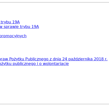
 trybu 19A
 w sprawie trybu 19A
 promocyjnych
aw Pożytku Publicznego z dnia 24 października 2018 r.
ożytku publicznego i o wolontariacie