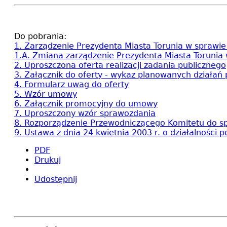
Do pobrania:
1. Zarządzenie Prezydenta Miasta Torunia w sprawie
1.A. Zmiana zarządzenie Prezydenta Miasta Torunia
2. Uproszczona oferta realizacji zadania publicznego
3. Załącznik do oferty - wykaz planowanych działań
4. Formularz uwag do oferty
5. Wzór umowy
6. Załącznik promocyjny do umowy
7. Uproszczony wzór sprawozdania
8. Rozporządzenie Przewodniczącego Komitetu do spr
9. Ustawa z dnia 24 kwietnia 2003 r. o działalności p
PDF
Drukuj
Udostępnij