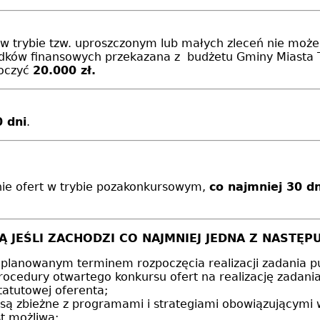
w trybie tzw. uproszczonym lub małych zleceń nie moż
w finansowych przekazana z budżetu Gminy Miasta Toru
roczyć
20.000 zł.
0 dni
.
ie ofert w trybie pozakonkursowym,
co najmniej 30 d
Ą JEŚLI ZACHODZI CO NAJMNIEJ JEDNA Z NASTĘP
 planowanym terminem rozpoczęcia realizacji zadania p
rocedury otwartego konkursu ofert na realizację zadani
tatutowej oferenta;
ie są zbieżne z programami i strategiami obowiązującymi
st możliwa;