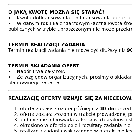
O JAKĄ KWOTĘ MOŻNA SIĘ STARAĆ?
• Kwota dofinansowania lub finansowania zadania 
• W danym roku kalendarzowym łączna kwota środkó
publicznych w trybie uproszczonym nie może przek
TERMIN REALIZACJI ZADANIA
Termin realizacji zadania nie może być dłuższy niż
9
TERMIN SKŁADANIA OFERT
• Nabór trwa cały rok.
• Ze względów organizacyjnych, prosimy o składan
planowanego zadania.
REALIZACJĘ OFERTY UZNAJE SIĘ ZA NIECELOW
oferta została złożona później niż
30 dni
przed
oferta została złożona w trakcie prowadzonej p
zadanie nie odpowiada zakresowi działalności s
określone w ofercie cele i rezultaty zadania n
realizacja zadania wskazanego w ofercie nie je