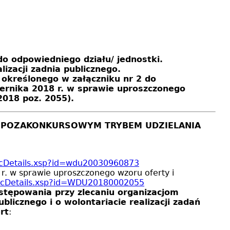
 do odpowiedniego działu/ jednostki.
zacji zadnia publicznego.
 określonego w załączniku nr 2 do
ernika 2018 r. w sprawie uproszczonego
2018 poz. 2055).
 Z POZAKONKURSOWYM TRYBEM UDZIELANIA
/DocDetails.xsp?id=wdu20030960873
r. w sprawie uproszczonego wzoru oferty i
f/DocDetails.xsp?id=WDU20180002055
stępowania przy zlecaniu organizacjom
icznego i o wolontariacie realizacji zadań
rt
: