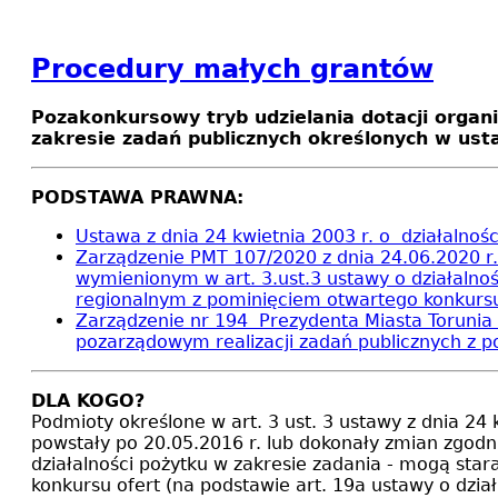
Procedury małych grantów
Pozakonkursowy tryb udzielania dotacji orga
zakresie zadań publicznych określonych w ustaw
PODSTAWA PRAWNA:
Ustawa z dnia 24 kwietnia 2003 r. o działalności
Zarządzenie PMT 107/2020 z dnia 24.06.2020 r
wymienionym w art. 3.ust.3 ustawy o działalnośc
regionalnym z pominięciem otwartego konkursu
Zarządzenie nr 194 Prezydenta Miasta Torunia 
pozarządowym realizacji zadań publicznych z 
DLA KOGO?
Podmioty określone w art. 3 ust. 3 ustawy z dnia 24 
powstały po 20.05.2016 r. lub dokonały zmian zgodn
działalności pożytku w zakresie zadania - mogą star
konkursu ofert (na podstawie art. 19a ustawy o dział