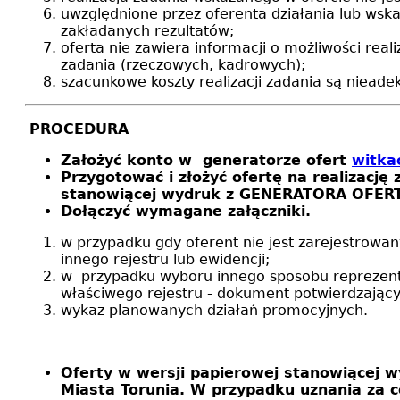
uwzględnione przez oferenta działania lub wsk
zakładanych rezultatów;
oferta nie zawiera informacji o możliwości rea
zadania (rzeczowych, kadrowych);
szacunkowe koszty realizacji zadania są nieade
PROCEDURA
Założyć konto w generatorze ofert
witkac
Przygotować i złożyć ofertę na realizac
stanowiącej wydruk z GENERATORA OFER
Dołączyć wymagane załączniki.
w przypadku gdy oferent nie jest zarejestrow
innego rejestru lub ewidencji;
w przypadku wyboru innego sposobu reprezenta
właściwego rejestru - dokument potwierdzający
wykaz planowanych działań promocyjnych.
Oferty w wersji papierowej stanowiącej 
Miasta Torunia. W przypadku uznania za ce