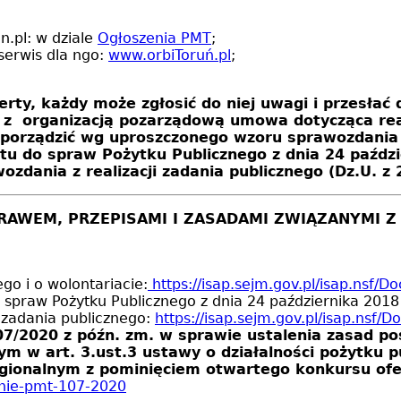
n.pl: w dziale
Ogłoszenia PMT
;
serwis dla ngo:
www.orbiToruń.pl
;
erty, każdy może zgłosić do niej uwagi i przesłać
 z organizacją pozarządową umowa dotycząca reali
 sporządzić wg uproszczonego wzoru sprawozdania
u do spraw Pożytku Publicznego z dnia 24 paździ
zdania z realizacji zadania publicznego (Dz.U. z 
PRAWEM, PRZEPISAMI I ZASADAMI ZWIĄZANYMI
go i o wolontariacie:
https://isap.sejm.gov.pl/isap.nsf
praw Pożytku Publicznego z dnia 24 października 2018 
 zadania publicznego:
https://isap.sejm.gov.pl/isap.ns
7/2020 z późn. zm. w sprawie ustalenia zasad po
 art. 3.ust.3 ustawy o działalności pożytku publ
egionalnym z pominięciem otwartego konkursu ofe
zenie-pmt-107-2020