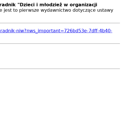
nik "Dzieci i młodzież w organizacji 
e jest to pierwsze wydawnictwo dotyczące ustawy
-poradnik-niw?nws_important=726bd53e-7dff-4b40-