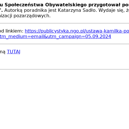
 Społeczeństwa Obywatelskiego przygotował porad
".
 Autorką poradnika jest Katarzyna Sadło.
Wydaje się, ż
izacji pozarządowych.
od linkiem:
https://publicystyka.ngo.pl/ustawa-kamilka
utm_medium=email&utm_campaign=05.09.2024
ną 
TUTAJ