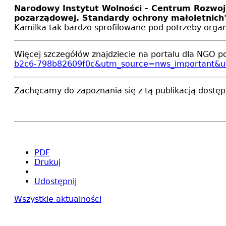
N
arodowy Instytut Wolności - Centrum Rozwoju
pozarządowej. Standardy ochrony małoletnich
Kamilka tak bardzo sprofilowane pod potrzeby organ
Więcej szczegółów znajdziecie na portalu dla NGO p
b2c6-798b82609f0c&utm_source=nws_important&
Zachęcamy do zapoznania się z tą publikacją dostęp
PDF
Drukuj
Udostępnij
Wszystkie aktualności