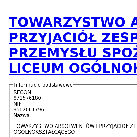
TOWARZYSTWO 
PRZYJACIÓŁ ZES
PRZEMYSŁU SPOŻ
LICEUM OGÓLNO
Informacje podstawowe
REGON
871576180
NIP
9562061796
Nazwa
TOWARZYSTWO ABSOLWENTÓW I PRZYJACIÓŁ ZES
OGÓLNOKSZTAŁCĄCEGO