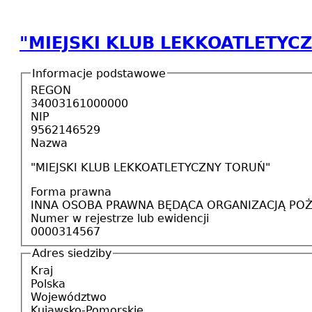
"MIEJSKI KLUB LEKKOATLETYC
Informacje podstawowe
REGON
34003161000000
NIP
9562146529
Nazwa
"MIEJSKI KLUB LEKKOATLETYCZNY TORUŃ"
Forma prawna
INNA OSOBA PRAWNA BĘDĄCA ORGANIZACJĄ PO
Numer w rejestrze lub ewidencji
0000314567
Adres siedziby
Kraj
Polska
Województwo
Kujawsko-Pomorskie