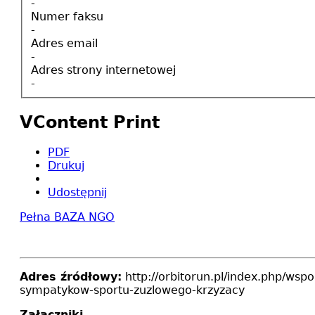
-
Numer faksu
-
Adres email
-
Adres strony internetowej
-
VContent Print
PDF
Drukuj
Udostępnij
Pełna BAZA NGO
Adres źródłowy:
http://orbitorun.pl/index.php/wsp
sympatykow-sportu-zuzlowego-krzyzacy
Załączniki