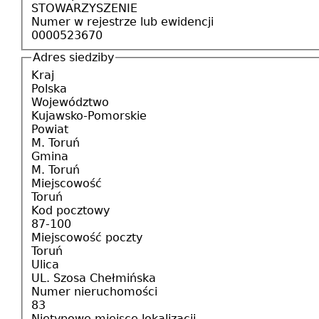
STOWARZYSZENIE
Numer w rejestrze lub ewidencji
0000523670
Adres siedziby
Kraj
Polska
Województwo
Kujawsko-Pomorskie
Powiat
M. Toruń
Gmina
M. Toruń
Miejscowość
Toruń
Kod pocztowy
87-100
Miejscowość poczty
Toruń
Ulica
UL. Szosa Chełmińska
Numer nieruchomości
83
Nietypowe miejsce lokalizacji