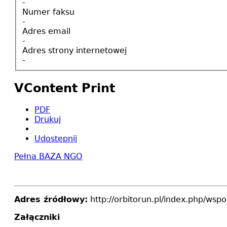
-
Numer faksu
-
Adres email
-
Adres strony internetowej
-
VContent Print
PDF
Drukuj
Udostępnij
Pełna BAZA NGO
Adres źródłowy:
http://orbitorun.pl/index.php/wsp
Załączniki